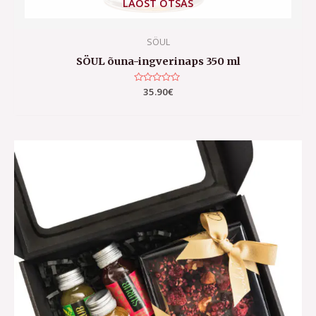
LAOST OTSAS
SÖUL
SÖUL õuna-ingverinaps 350 ml
Hinnanguga
35.90
€
0
/
5