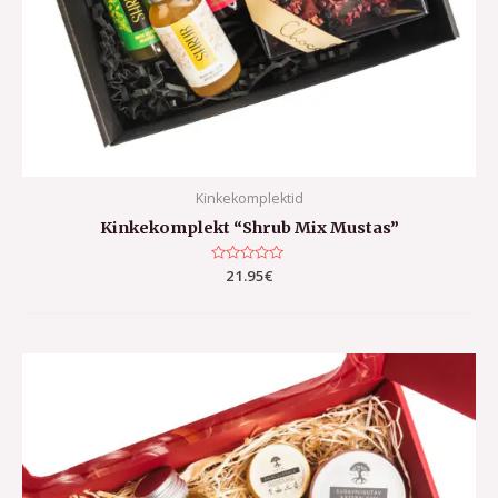
Kinkekomplektid
Kinkekomplekt “Shrub Mix Mustas”
Hinnanguga
21.95
€
0
/
5