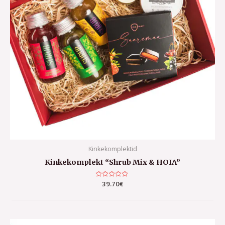
Kinkekomplektid
Kinkekomplekt “Shrub Mix & HOIA”
Hinnanguga
39.70
€
0
/
5