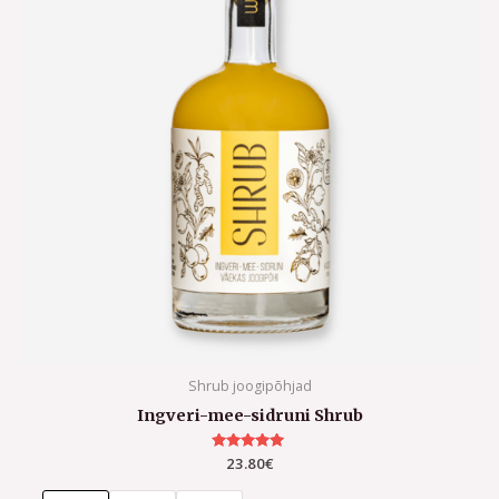
Shrub joogipõhjad
Ingveri-mee-sidruni Shrub
Hinnanguga
23.80
€
5.00
/ 5