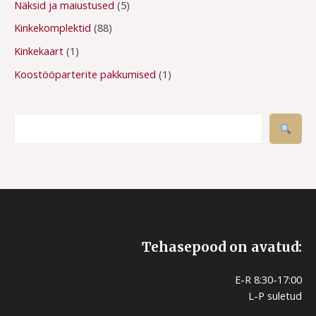
Näksid ja maiustused
5
Kinkekomplektid
88
Kinkekaart
1
Koostööparterite pakkumised
1
Tehasepood on avatud:
E-R 8:30-17:00
L-P suletud