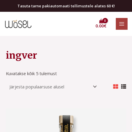
Skip
Tasuta tarne pakiautomaati tellimustele alates 60 €!
to
MAI
content
0.00
€
MEN
Sorted
by
ingver
popularity
Kuvatakse kõik 5 tulemust