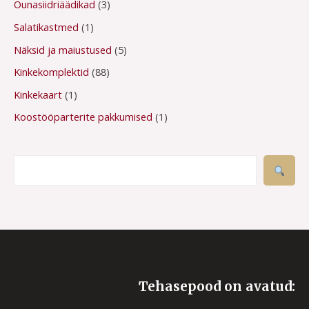
Õunasiidriäädikad
3
t
t
t
Salatikastmed
1
Näksid ja maiustused
5
Kinkekomplektid
88
Kinkekaart
1
Koostööparterite pakkumised
1
Tehasepood on avatud: