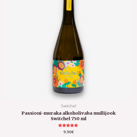
Switchel
Passioni-muraka alkoholivaba mullijook
Switchel 750 ml
Hinnanguga
9.90
€
5.00