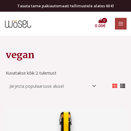
Skip
Tasuta tarne pakiautomaati tellimustele alates 60 €!
to
MAI
content
0.00
€
MEN
Sorted
by
vegan
popularity
Kuvatakse kõik 2 tulemust