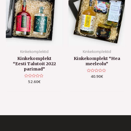
Kinkekomplektid
Kinkekomplektid
Kinkekomplekt
Kinkekomplekt “Hea
“Eesti Talutoit 2022
meeleolu”
parimad”
Hinnanguga
40.90
€
0
Hinnanguga
52.60
€
/
0
5
/
5