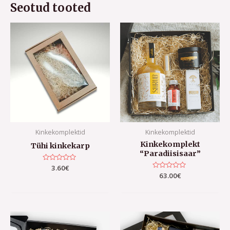
Seotud tooted
Kinkekomplektid
Kinkekomplektid
Kinkekomplekt
Tühi kinkekarp
“Paradiisisaar”
Hinnanguga
3.60
€
0
Hinnanguga
63.00
€
/
0
5
/
5