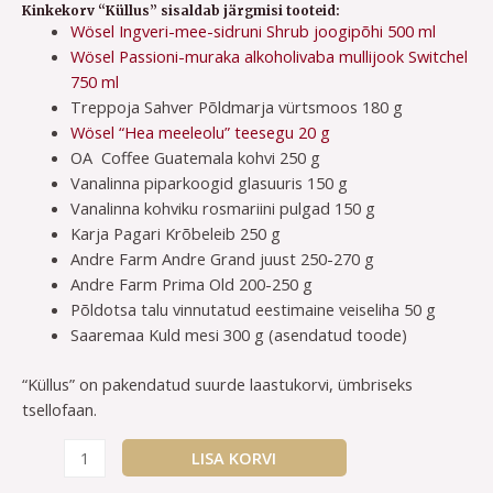
Kinkekorv “Küllus” sisaldab järgmisi tooteid:
Wösel Ingveri-mee-sidruni Shrub joogipõhi 500 ml
Wösel Passioni-muraka alkoholivaba mullijook Switchel
750 ml
Treppoja Sahver Põldmarja vürtsmoos 180 g
Wösel “Hea meeleolu” teesegu 20 g
OA Coffee Guatemala kohvi 250 g
Vanalinna piparkoogid glasuuris 150 g
Vanalinna kohviku rosmariini pulgad 150 g
Karja Pagari Krõbeleib 250 g
Andre Farm Andre Grand juust 250-270 g
Andre Farm Prima Old 200-250 g
Põldotsa talu vinnutatud eestimaine veiseliha 50 g
Saaremaa Kuld mesi 300 g (asendatud toode)
“Küllus” on pakendatud suurde laastukorvi, ümbriseks
tsellofaan.
LISA KORVI