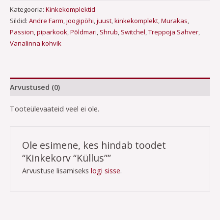
Kategooria:
Kinkekomplektid
Sildid:
Andre Farm
,
joogipõhi
,
juust
,
kinkekomplekt
,
Murakas
,
Passion
,
piparkook
,
Põldmari
,
Shrub
,
Switchel
,
Treppoja Sahver
,
Vanalinna kohvik
Arvustused (0)
Tooteülevaateid veel ei ole.
Ole esimene, kes hindab toodet
“Kinkekorv “Küllus””
Arvustuse lisamiseks
logi sisse
.