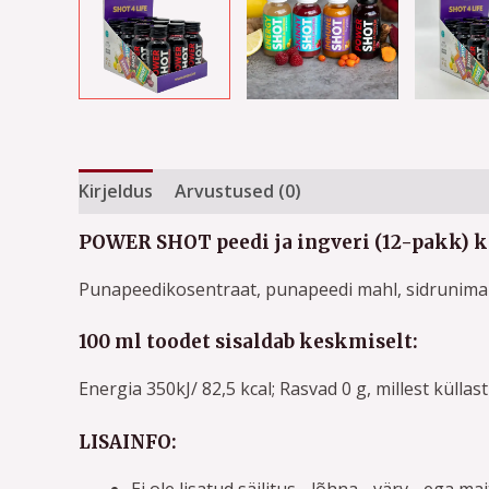
Kirjeldus
Arvustused (0)
POWER SHOT peedi ja ingveri (12-pakk) k
Punapeedikosentraat, punapeedi mahl, sidrunimahl
100 ml toodet sisaldab keskmiselt:
Energia 350kJ/ 82,5 kcal; Rasvad 0 g, millest küllas
LISAINFO:
Ei ole lisatud säilitus-, lõhna-, värv-, ega ma