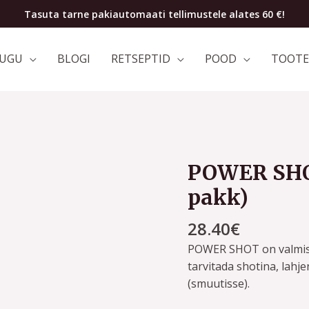
Tasuta tarne pakiautomaati tellimustele alates 60 €!
LUGU
BLOGI
RETSEPTID
POOD
TOOTE
POWER SHOT
POWER
SHOT
pakk)
peedi
ja
28.40
€
ingveri
POWER SHOT on valmist
(12-
tarvitada shotina, lahj
pakk)
(smuutisse).
kogus