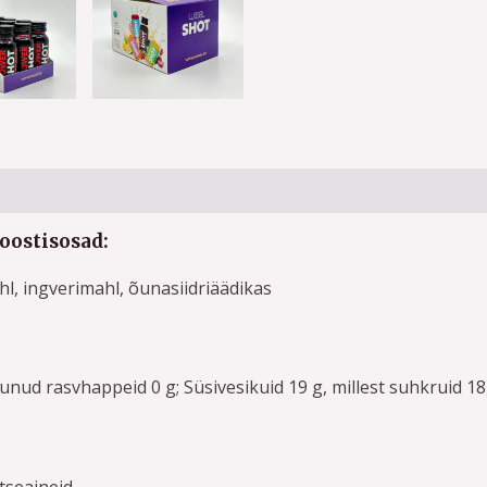
oostisosad:
, ingverimahl, õunasiidriäädikas
tunud rasvhappeid 0 g; Süsivesikuid 19 g, millest suhkruid 18,
itseaineid.