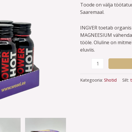
Toode on välja töötat
Saaremaal.
INGVER toetab organismi
MAGNEESIUM vähendab v
tööle. Oluline on mitme
eluviis.
Kategooria:
Shotid
Silt: