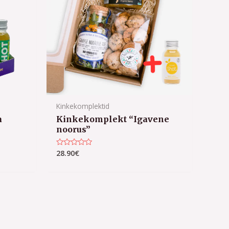
Kinkekomplektid
a
Kinkekomplekt “Igavene
noorus”
28.90
€
Hinnanguga
0
/
5