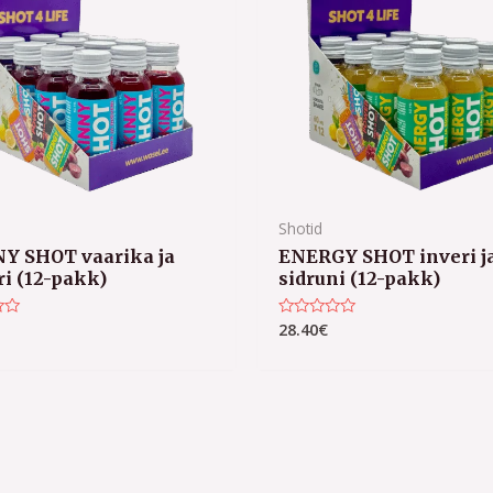
Shotid
Y SHOT vaarika ja
ENERGY SHOT inveri j
ri (12-pakk)
sidruni (12-pakk)
28.40
€
uga
Hinnanguga
0
/
5