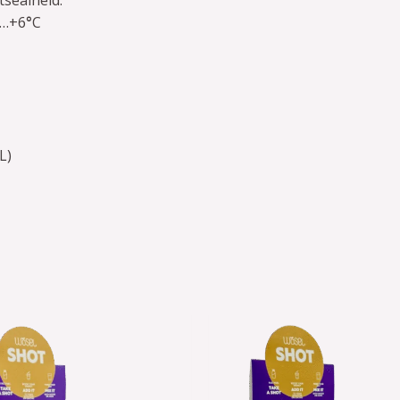
2…+6
°
C
L)