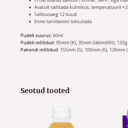
Avatult säilitada külmikus, temperatuuril +
Säilivusaeg 12 kuud.
Enne tarvitamist loksutada.
Pudeli suurus:
60ml
Pudeli mõõdud:
95mm (K), 35mm (läbimõõt), 133g
Pakendi mõõdud:
155mm (S), 100mm (K), 120mm (
Seotud tooted