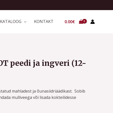
ja
ingveri
(12-
KATALOOG
KONTAKT
0.00
€
pakk)
kogus
 peedi ja ingveri (12-
atud mahladest ja õunasiidriäädikast. Sobib
endada mulliveega või lisada kokteilidesse