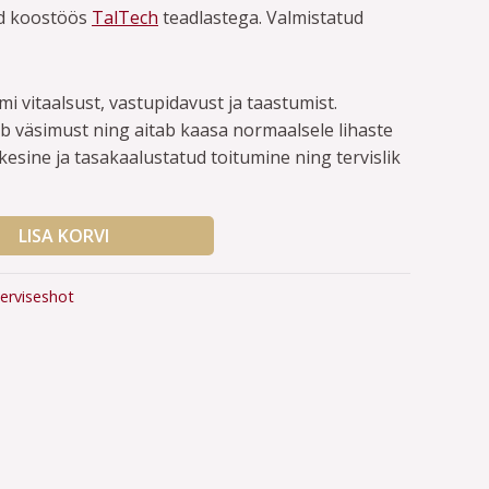
ud koostöös
TalTech
teadlastega. Valmistatud
 vitaalsust, vastupidavust ja taastumist.
äsimust ning aitab kaasa normaalsele lihaste
kesine ja tasakaalustatud toitumine ning tervislik
LISA KORVI
terviseshot