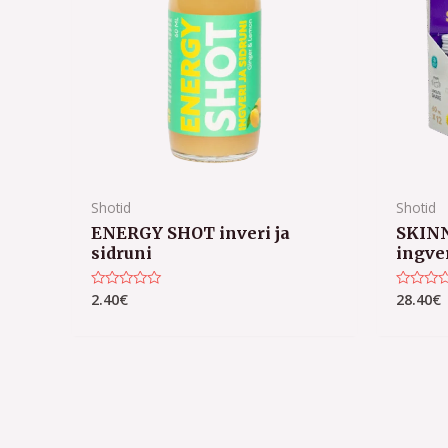
Shotid
Shotid
ENERGY SHOT inveri ja
SKINN
sidruni
ingve
2.40
€
28.40
€
Hinnanguga
Hinnang
0
0
/
/
5
5