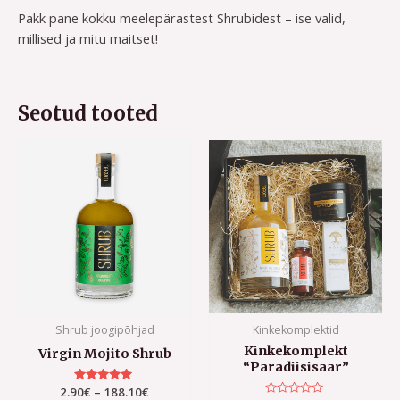
Pakk pane kokku meelepärastest Shrubidest – ise valid,
millised ja mitu maitset!
Seotud tooted
Price
range:
2.90€
through
188.10€
Shrub joogipõhjad
Kinkekomplektid
Kinkekomplekt
Virgin Mojito Shrub
“Paradiisisaar”
2.90
Hinnanguga
€
–
188.10
€