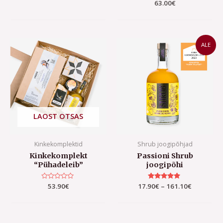
5.00
Hinnanguga
63.00
€
/ 5
0
/
5
Price
ALE
range:
17.90€
through
161.10€
LAOST OTSAS
Kinkekomplektid
Shrub joogipõhjad
Kinkekomplekt
Passioni Shrub
“Pühadeleib”
joogipõhi
Hinnanguga
53.90
€
17.90
Hinnanguga
€
–
161.10
€
0
5.00
/
/ 5
5