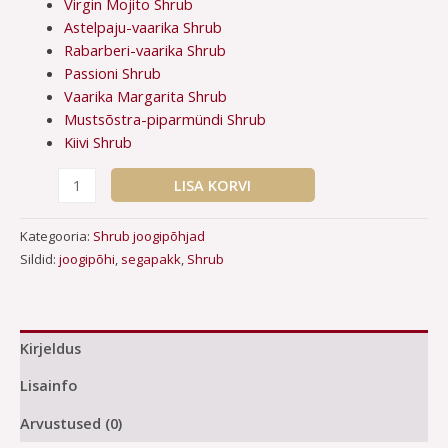
Virgin Mojito Shrub
Astelpaju-vaarika Shrub
Rabarberi-vaarika Shrub
Passioni Shrub
Vaarika Margarita Shrub
Mustsõstra-piparmündi Shrub
Kiivi Shrub
LISA KORVI
Kategooria:
Shrub joogipõhjad
Sildid:
joogipõhi
,
segapakk
,
Shrub
Kirjeldus
Lisainfo
Arvustused (0)