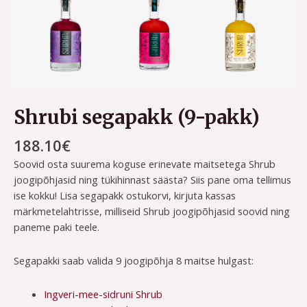
Shrubi segapakk (9-pakk)
188.10
€
Soovid osta suurema koguse erinevate maitsetega Shrub
joogipõhjasid ning tükihinnast säästa? Siis pane oma tellimus
ise kokku! Lisa segapakk ostukorvi, kirjuta kassas
märkmetelahtrisse, milliseid Shrub joogipõhjasid soovid ning
paneme paki teele.
Segapakki saab valida 9 joogipõhja 8 maitse hulgast:
Ingveri-mee-sidruni Shrub